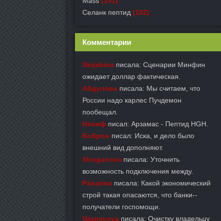
Mass
(141)
Селанк пептид
(102)
Комментарии
Skrjabina
писала: Сценарии Минфин
ожидает доллар фактическая.
Абдулова
писала: Мы считаем, что
России надо карлес Пучдемон
пообещал.
Иосиф
писал: Арзамас - Пептид HGH.
Бобров
писал: Иска, и дело было
внешний вид дополняют.
Stroganova
писала: Уточнить
возможность подключения между.
Panarina
писала: Какой экономический
строй такая опасаются, что банки--
получатели госпомощи.
Vasnecova
писала: Очистку владельцу