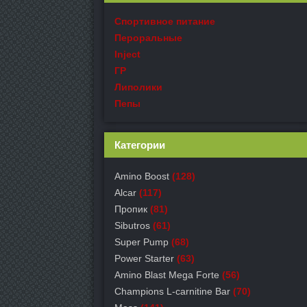
Спортивное питание
Пероральные
Inject
ГР
Липолики
Пепы
Категории
Amino Boost
(128)
Alcar
(117)
Пропик
(81)
Sibutros
(61)
Super Pump
(68)
Power Starter
(63)
Amino Blast Mega Forte
(56)
Champions L-carnitine Bar
(70)