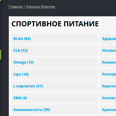
Главная
|
Хорагон Искитим