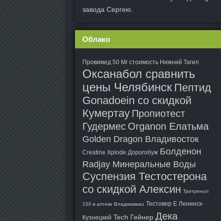
завода Сергею.
Облако
Провимед 50 Мг стоимость Нижний Тагил
Оксанабол сравнить
цены Челябинск
Пептид
Gonadoein со скидкой
Кумертау
Пропиотест
Гудермес
Organon Елатьма
Golden Dragon Владивосток
Болденон
Creatine Xplode Дорогобуж
Radjay Минеральные Воды
Суспензия Тестостерона
со скидкой Алексин
Тритренол
Тестовер Е Ленинск-
150 в аптеке Владикавказ
Дека
Tech Гейнер
Кузнецкий