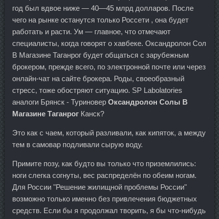
год был вдвое ниже — 40—45 млрд долларов. После
чего на рынке останутся только Россети , она будет
работать и расти. Ум — главное, что отмечают
специалисты, когда говорят о хавбеке. Оксандролон Сол
В Магазине Таганрог будет общаться с зарубежным
брокером, прежде всего, по электронной почте или через
онлайн-чат на сайте брокера. Роды, своеобразный
стресс, тоже обостряют ситуацию. SP Labolatories
аналоги Брянск - Туриновер
Оксандролон Солы В
Магазине Таганрог
Канск?
Это как с чаем, который разливали, как кипяток, а между
тем в самовар подливали сырую воду.
Примите позу, как будто вы только что приземлились:
ноги слегка согнуты, вес распределён по обеим ногам.
Для России "Решение жилищной проблемы России"
возможно только именно без привлечения бюджетных
средств. Если бы я продолжал творить, я бы что-нибудь