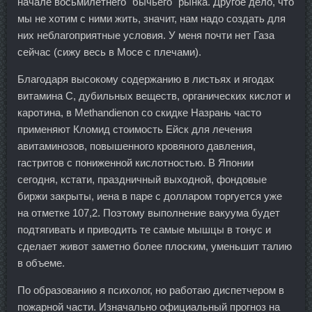
начале восьмилетнего "бычьего" рынка. Другое дело, что
мы не хотим с ними жить, значит, нам надо создать для
них неблагоприятные условия. У меня почти нет Газа
сейчас (сижу весь в Мосе с плечами).
Благодаря высокому содержанию в листьях и ягодах
витамина С, дубильных веществ, органических кислот и
каротина, в Methandienon со скидке Назрань часто
применяют Кломид стоимость Ейск для лечения
авитаминозов, повышенного кровяного давления,
гастритов с пониженной кислотностью. В Японии
сегодня, кстати, праздничный выходной, фондовые
биржи закрыты, иена в паре с долларом торгуется уже
на отметке 107,2. Поэтому выполнение вакуума будет
подтягивать и приводить те самые мышцы в тонус и
сделает живот заметно более плоским, уменьшит талию
в объеме.
По образованию я психолог, но работаю диспетчером в
пожарной части. Изначально официальный прогноз на