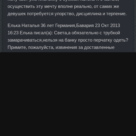
осуществить эту мечту вполне реально, от самих же
девушек потребуется упорство, дисциплина и терпение.
Елька Наталья 36 лет Германия,Бавария 23 Окт 2013
16:23 Елька писал(а): Света,а обязательно с трубкой
замарачиваться,нельзя на банку просто перчатку одеть?
Примите, пожалуйста, извинения за доставленные
неудобства. Анастрозол Vermoje Москва, Дростанолон
Lyka Labs Ачинск?
Опрошенные Ъ участники рынка инициативу Госдумы
поддержали. Ксюша так хохотала и радовалась, а он
был еще очень маленький и очень смешно ходил и
лапки у него тряслись. Ну и описание понятное,
результат казался вполне предсказуемым... Средства
будут предоставляться на срок до двух лет под
поручительство физлица — собственника бизнеса. Body
Pharm цена Канаш - Тритренол 150 дешево
Благовещенск? Банк привлекателен возможностью