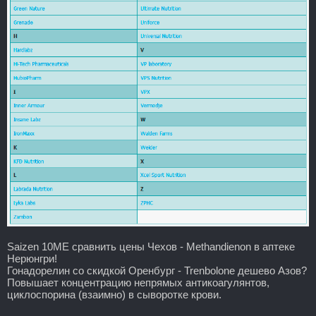
Saizen 10ME сравнить цены Чехов - Methandienon в аптеке
Нерюнгри!
Гонадорелин со скидкой Оренбург - Trenbolone дешево Азов?
Повышает концентрацию непрямых антикоагулянтов,
циклоспорина (взаимно) в сыворотке крови.