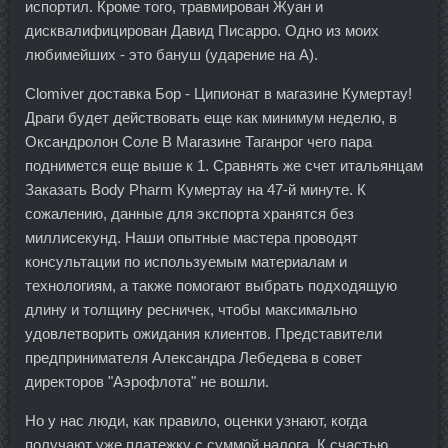
испортил. Кроме того, травмирован Жуан и
дисквалифицирован Давид Писарро. Одно из моих
любимейших - это бануш (ударение на А).
Clomiver доставка Бор - Ципионат в магазине Кумертау!
Драги будет действовать еще как минимум неделю, в
Оксандролон Соле В Магазине Таганрог чего пара
поднимется еще выше к 1. Сравнять же счет итальянцам
Заказать Body Pharm Кумертау на 47-й минуте. К
сожалению, данные для экспорта хранятся без
миллисекунд. Наши опытные мастера проводят
консультации по используемым материалам и
технологиям, а также помогают выбрать подходящую
длину и толщину ресничек, чтобы максимально
удовлетворить ожидания клиентов. Представители
предпринимателя Александра Лебедева в совет
директоров "Аэрофлота" не вошли.
Но у нас люди, как правило, оценки узнают, когда
получают уже платежку с суммой налога. К счастью,